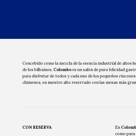
Concebido como la mezcla de la esencia industrial de altos 
de los bilbaínos,
Colombo
es un salón de pura felicidad gas
para disfrutar de todos y cada uno de los pequeños rincone
chimenea, en nuestro alto reservado con las mesas más gra
CON RESERVA
En
Colom
como para c