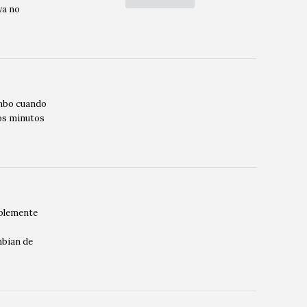
ya no
ombo cuando
os minutos
mplemente
mbian de