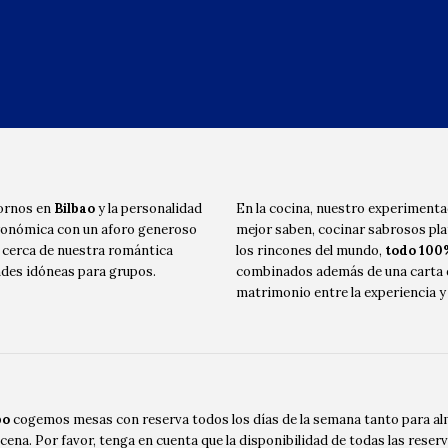
hornos en
Bilbao
y la personalidad
En la cocina, nuestro experimenta
tronómica con un aforo generoso
mejor saben, cocinar sabrosos pl
s cerca de nuestra romántica
los rincones del mundo,
todo 100
ndes idóneas para grupos.
combinados además de una carta d
matrimonio entre la experiencia y
bo
cogemos mesas con reserva todos los días de la semana tanto para a
ena. Por favor, tenga en cuenta que la disponibilidad de todas las reser