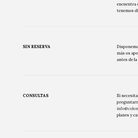
encuentra e
tenemos di
SIN RESERVA
Disponemos
más os ape
antes de la
CONSULTAS
Si necesit
preguntarno
info@colo
planes y ca