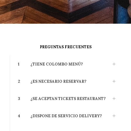
luckyjet
пин ап
PREGUNTAS FRECUENTES
1
¿TIENE COLOMBO MENÚ?
2
¿ES NECESARIO RESERVAR?
3
¿SE ACEPTAN TICKETS RESTAURANT?
4
¿DISPONE DE SERVICIO DELIVERY?